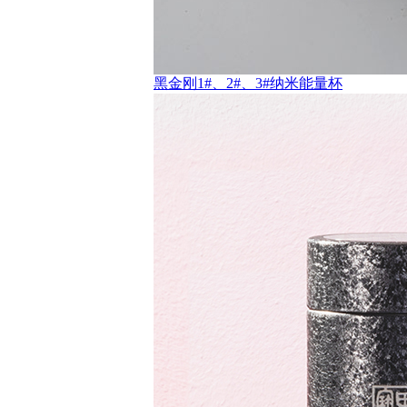
黑金刚1#、2#、3#纳米能量杯