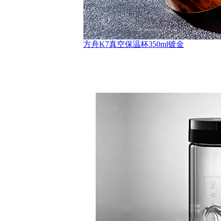
方舟K7真空保温杯350ml镀金