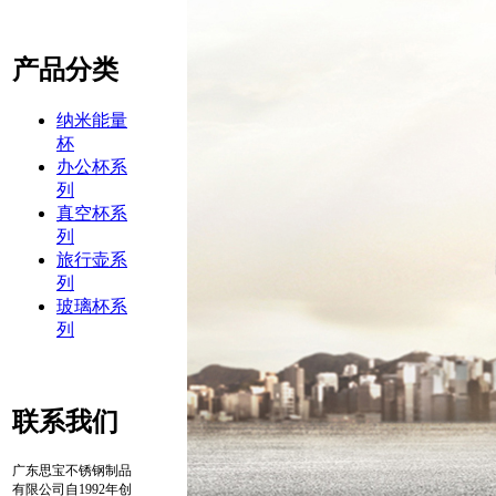
产品分类
纳米能量
杯
办公杯系
列
真空杯系
列
旅行壶系
列
玻璃杯系
列
联系我们
广东思宝不锈钢制品
有限公司自1992年创