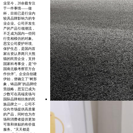
业至今，20余载专注
于一件事情——做
杯，目前已是行业内
较具品牌影响力的专
业企业。公司开发生
产的产品引领潮流，
不乏成为国内一些同
行竞相模仿的对象。
思宝公司爱护环境、
保护生态，是国内首
家出资认养两只大熊
猫的民营企业，支持
国家科考事业，是“中
国南北极考察官方合
作伙伴”。企业自创建
伊始，便确立了“树形
象，铸品牌”的品牌经
营战略，思宝已成为
少数可在高端卖场与
国际品牌相抗衡的民
族品牌之一，公司不
仅向市场提供高质量
的产品，同时也为市
场和消费者提供更加
可靠和体贴的有价值
服务。“天天都是