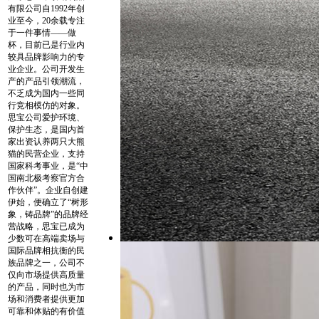
有限公司自1992年创
业至今，20余载专注
于一件事情——做
杯，目前已是行业内
较具品牌影响力的专
业企业。公司开发生
产的产品引领潮流，
不乏成为国内一些同
行竞相模仿的对象。
思宝公司爱护环境、
保护生态，是国内首
家出资认养两只大熊
猫的民营企业，支持
国家科考事业，是“中
国南北极考察官方合
作伙伴”。企业自创建
伊始，便确立了“树形
象，铸品牌”的品牌经
营战略，思宝已成为
少数可在高端卖场与
国际品牌相抗衡的民
族品牌之一，公司不
仅向市场提供高质量
的产品，同时也为市
场和消费者提供更加
可靠和体贴的有价值